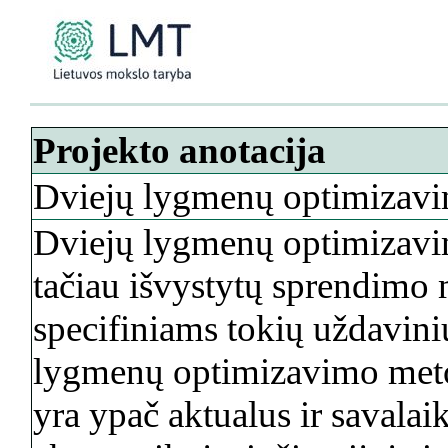
Projekto anotacija
Dviejų lygmenų optimizavim
Dviejų lygmenų optimizavim
tačiau išvystytų sprendimo 
specifiniams tokių uždavini
lygmenų optimizavimo meto
yra ypač aktualus ir savalai