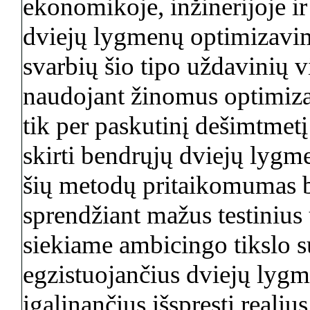
ekonomikoje, inžinerijoje ir 
dviejų lygmenų optimizavim
svarbių šio tipo uždavinių vi
naudojant žinomus optimiza
tik per paskutinį dešimtmetį
skirti bendrųjų dviejų lygm
šių metodų pritaikomumas 
sprendžiant mažus testinius
siekiame ambicingo tikslo su
egzistuojančius dviejų lyg
įgalinančius išspręsti realiu