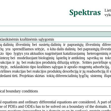
Lie
vyk
eklasikinėmis kraštinėmis sąlygomis
 dalinių išvestinių bei susietų dalinių ir paprastųjų išvestinių difere
čių yra sprendžiamos srityje, o kita dalis dalinių bei paprastųjų išvesti
o tipo lygtys yra aktualios nagrinėjant katalizuojamų heterogeninių rea
o sintezę bei modeliuojant biologinių ląstelių ir antikūnų sąveiką su tok
akcijas ir jų bei reakcijos produktų difuziją srityje. Srities paviršiuje
ityje, neklasikinio tipo kraštines sąlygas ir aprašo reagentų adsorbciją,
šines reakcijas bei reakcijos produktų desorbciją ir jų readsorbciją iš s
pradedami tirti. Projektas skirtas tokių diferencialinių lygčių sistemų 
sical boundary conditions
l equations and ordinary differential equations are considered. A part of 
ne of PDEs and ODEs has to be solved on a boundary of the domain. Equ
eous reactions (proceeding in a domain or on its surface), protein synthe