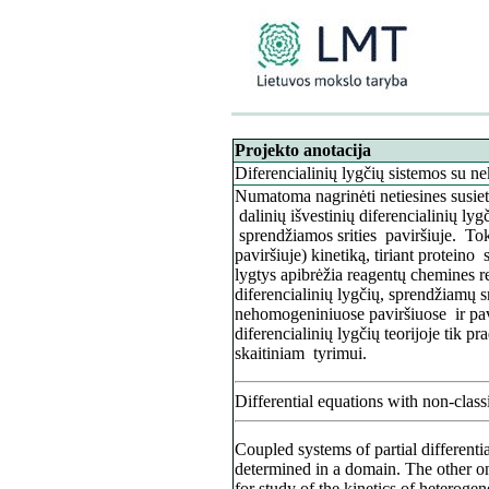
Projekto anotacija
Diferencialinių lygčių sistemos su n
Numatoma nagrinėti netiesines susietų
dalinių išvestinių diferencialinių lyg
sprendžiamos srities paviršiuje. Toki
paviršiuje) kinetiką, tiriant protein
lygtys apibrėžia reagentų chemines re
diferencialinių lygčių, sprendžiamų sr
nehomogeniniuose paviršiuose ir pavir
diferencialinių lygčių teorijoje tik 
skaitiniam tyrimui.
Differential equations with non-clas
Coupled systems of partial differentia
determined in a domain. The other o
for study of the kinetics of heterogen