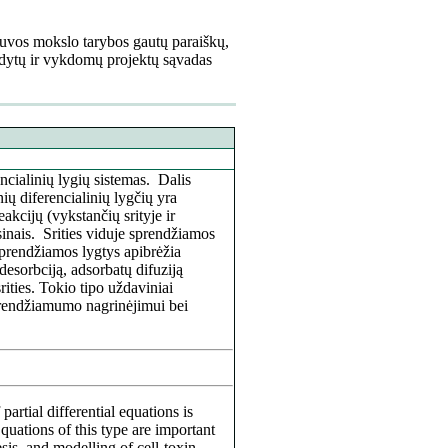
tuvos mokslo tarybos gautų paraiškų,
dytų ir vykdomų projektų sąvadas
ncialinių lygių sistemas. Dalis
nių diferencialinių lygčių yra
kcijų (vykstančių srityje ir
sinais. Srities viduje sprendžiamos
 sprendžiamos lygtys apibrėžia
 desorbciją, adsorbatų difuziją
rities. Tokio tipo uždaviniai
išsprendžiamumo nagrinėjimui bei
partial differential equations is
ations of this type are important
sis, and modelling of cell-toxin-